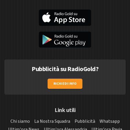
Pubblicità su RadioGold?
RICHIEDI INFO
Link utili
Chi siamo
La Nostra Squadra
Pubblicità
Whatsapp
Ultim'ora News
Ultim'ora Alessandria
Ultim'ora Pavia