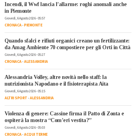
Incendi, il Wwf lancia l’allarme: roghi anomali anche
in Piemonte
Giovedì, 6 Agosto 2026 - 05:57
CRONACA
-
PIEMONTE
Quando sfalci e rifiuti organici creano un fertilizzante:
da Amag Ambiente 70 compostiere per gli Orti in Città
Giovedì, 6 Agosto 2026 - 05:27
CRONACA
-
ALESSANDRIA
Alessandria Volley, altre novità nello staff: la
nutrizionista Napodano e il fisioterapista Aita
Giovedì, 6 Agosto 2026 - 05:15
ALTRI SPORT
-
ALESSANDRIA
Violenza di genere: Cassine firma il Patto di Zonta e
ospiterà la mostra “Com’eri vestita?”
Giovedì, 6 Agosto 2026 - 05:03
CRONACA
-
ACQUI TERME