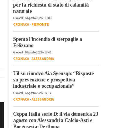
per la richiesta di stato di calamità
naturale
Giovedì, 6 Agosto 2026 - 19:00
CRONACA
-
PIEMONTE
Spento l’incendio di sterpaglie a
Felizzano
Giovedì, 6 Agosto 2026 - 18:41
CRONACA
-
ALESSANDRIA
Uil su rinnovo Aia Syensqo: “Risposte
su prevenzione e prospettiva
industriale e occupazionale”
Giovedì, 6 Agosto 2026 - 17:17
CRONACA
-
ALESSANDRIA
Coppa Italia serie D: il via domenica 23
agosto con Alessandria Calcio-Asti e
Borgosesia-Derthona