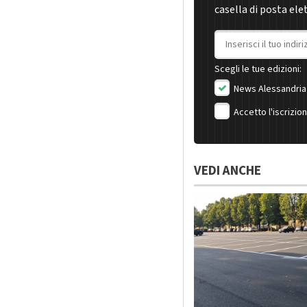
casella di posta ele
Indirizzo email
Scegli le tue edizioni:
News Alessandria
Accetto l'iscrizio
VEDI ANCHE