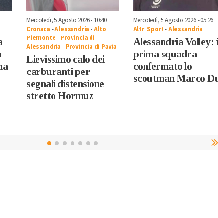
Mercoledì, 5 Agosto 2026 - 10:40
Mercoledì, 5 Agosto 2026 - 05:26
Cronaca
-
Alessandria
-
Alto
Altri Sport
-
Alessandria
Piemonte
-
Provincia di
a
Alessandria Volley: 
Alessandria
-
Provincia di Pavia
a
prima squadra
Lievissimo calo dei
na
confermato lo
carburanti per
scoutman Marco D
segnali distensione
stretto Hormuz