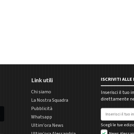
ISCRIVITI ALL
Link utili
Chi siamo
Inserisci il tuo 
direttamente nel
La Nostra Squadra
Pubblicità
Indirizzo email
Whatsapp
Ultim'ora News
Scegli le tue edizio
Ultim'ora Alessandria
News Alessan