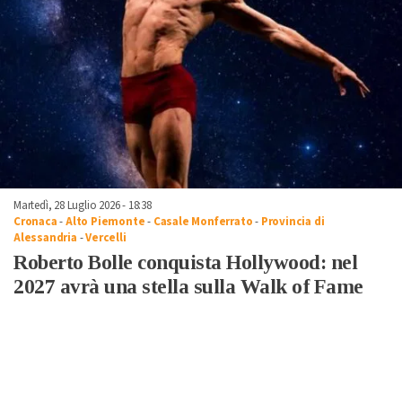
Martedì, 28 Luglio 2026 - 18:38
Cronaca
-
Alto Piemonte
-
Casale Monferrato
-
Provincia di
Alessandria
-
Vercelli
Roberto Bolle conquista Hollywood: nel
2027 avrà una stella sulla Walk of Fame