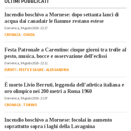
ULTIMI PUBBLICATI
Incendio boschivo a Mornese: dopo settanta lanci di
acqua dai canadair le fiamme restano estese
Domenica, 9 Agosto 2026 - 22:17
CRONACA
-
OVADA
Festa Patronale a Carentino: cinque giorni tra trofie al
pesto, musica, bocce e osservazione dell’eclissi
Domenica, 9 Agosto 2026 - 22:11
EVENTI
-
FESTE E SAGRE
-
ALESSANDRIA
È morto Livio Berruti, leggenda dell’atletica italiana e
oro olimpico nei 200 metri a Roma 1960
Domenica, 9 Agosto 2026 - 21:07
CRONACA
-
TORINO
Incendio boschivo a Mornese: focolai in aumento
soprattutto sopra i laghi della Lavagnina