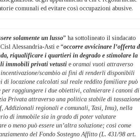
atorie comunali ed evitare così occupazioni abusive.
ssere solamente un lusso
” ha sottolineato il sindacato
 Cisl Alessandria-Asti e “
occorre avvicinare l’offerta d
a, riqualificare i quartieri in degrado e stimolare la
li immobili privati vetusti
e
oramai vuoti attraverso
incentivazione/scambio ai fini di renderli disponibili
ni di locazione calcolati sul reale reddito familiare può
 per raggiungere i due obiettivi, calmierare i canoni di
zia Privata attraverso una politica stabile di tassazion
f, Addizionali regionali e comunali, Tasi, Imu), nella
rio di immobile sia in grado di poter valutare
are o meno può essere un’altra soluzione; così come
anziamento del Fondo Sostegno Affitto (L. 431/98 art.