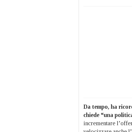
Da tempo, ha ricord
chiede “una politic
incrementare l’offer
velocizzare anche l