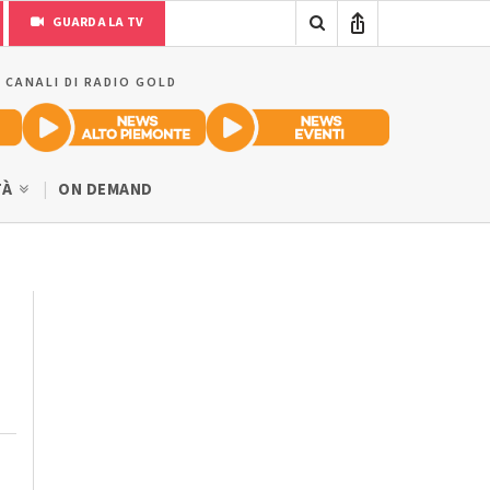
GUARDA LA TV
I CANALI DI RADIO GOLD
TÀ
ON DEMAND