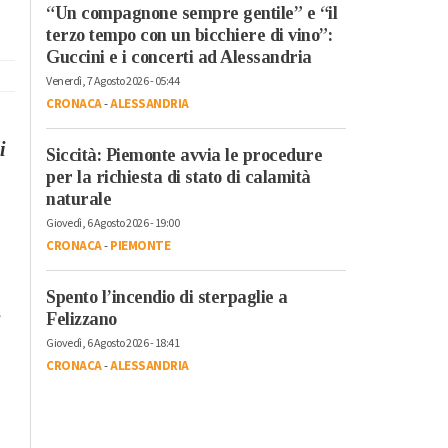
“Un compagnone sempre gentile” e “il
terzo tempo con un bicchiere di vino”:
Guccini e i concerti ad Alessandria
Venerdì, 7 Agosto 2026 - 05:44
CRONACA
-
ALESSANDRIA
i
Siccità: Piemonte avvia le procedure
per la richiesta di stato di calamità
naturale
Giovedì, 6 Agosto 2026 - 19:00
CRONACA
-
PIEMONTE
Spento l’incendio di sterpaglie a
e
Felizzano
Giovedì, 6 Agosto 2026 - 18:41
CRONACA
-
ALESSANDRIA