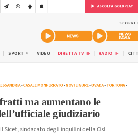
ASCOLTA GOLDPLAY
SCOPRI 
SPORT
VIDEO
DIRETTA TV
RADIO
CIT
LESSANDRIA
-
CASALE MONFERRATO
-
NOVI LIGURE
-
OVADA
-
TORTONA
-
 sfratti ma aumentano le
ell’ufficiale giudiziario
il Sicet, sindacato degli inquilini della Cisl