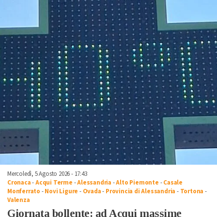
Mercoledì, 5 Agosto 2026 - 17:43
Cronaca
-
Acqui Terme
-
Alessandria
-
Alto Piemonte
-
Casale
Monferrato
-
Novi Ligure
-
Ovada
-
Provincia di Alessandria
-
Tortona
-
Valenza
Giornata bollente: ad Acqui massime