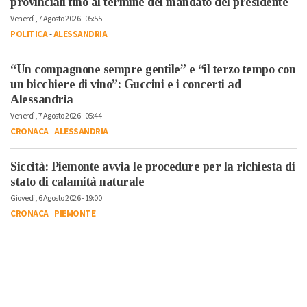
provinciali fino al termine del mandato del presidente
Venerdì, 7 Agosto 2026 - 05:55
POLITICA
-
ALESSANDRIA
“Un compagnone sempre gentile” e “il terzo tempo con
un bicchiere di vino”: Guccini e i concerti ad
Alessandria
Venerdì, 7 Agosto 2026 - 05:44
CRONACA
-
ALESSANDRIA
Siccità: Piemonte avvia le procedure per la richiesta di
stato di calamità naturale
Giovedì, 6 Agosto 2026 - 19:00
CRONACA
-
PIEMONTE