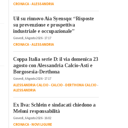
CRONACA
-
ALESSANDRIA
Uil su rinnovo Aia Syensqo: “Risposte
su prevenzione e prospettiva
industriale e occupazionale”
Giovedì, 6 Agosto 2026 - 17:17
CRONACA
-
ALESSANDRIA
Coppa Italia serie D: il via domenica 23
agosto con Alessandria Calcio-Asti e
Borgosesia-Derthona
Giovedì, 6 Agosto 2026 - 17:17
ALESSANDRIA CALCIO
-
CALCIO
-
DERTHONA CALCIO
-
ALESSANDRIA
Ex Ilva: Schlein e sindacati chiedono a
Meloni responsabilità
Giovedì, 6 Agosto 2026 - 16:02
CRONACA
-
NOVI LIGURE