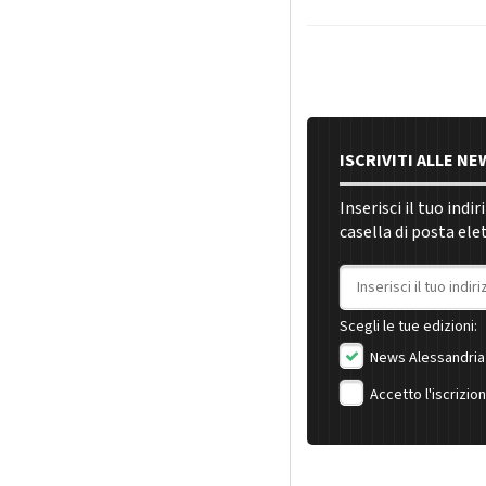
ISCRIVITI ALLE N
Inserisci il tuo indi
casella di posta ele
Indirizzo email
Scegli le tue edizioni:
News Alessandria
Accetto l'iscrizio