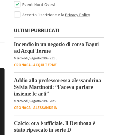
Eventi Nord-Ovest
Accetto l'iscrizione e la
Privacy Policy
ULTIMI PUBBLICATI
Incendio in un negozio di corso Bagni
ad Acqui Terme
Mercoledì, 5 Agosto 2026 - 21:30
CRONACA
-
ACQUI TERME
Addio alla professoressa alessandrina
Sylvia Martinotti: “Faceva parlare
insieme le arti”
Mercoledì, 5 Agosto 2026 - 20:58
CRONACA
-
ALESSANDRIA
Calcio: ora è ufficiale. Il Derthona è
stato ripescato in serie D