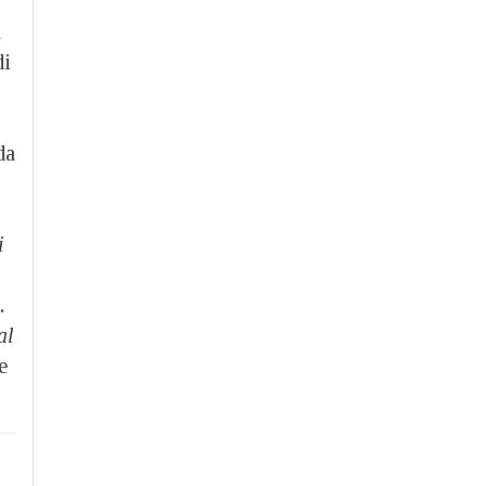
a
di
da
i
.
al
e