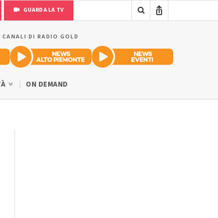
GUARDA LA TV
I CANALI DI RADIO GOLD
TÀ
ON DEMAND