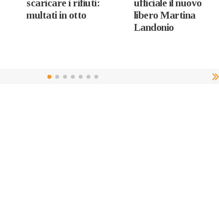
scaricare i rifiuti:
ufficiale il nuovo
multati in otto
libero Martina
Landonio