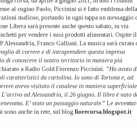
lunga corsa, da aprile a giugno 2011, in tutti i comuni
ieme al cugino Paolo, Piccinini si è fatto emblema dell
ltrazioni mafiose, portando in ogni tappa un messaggio 
ione Libera sarà presente anche questo sabato, in via
nchetti per vendere i suoi prodotti alimentari. Ospite il
P Alessandria, Franco Galliani. La musica sarà curata 
voglia di correre e di intraprendere questa impresa
o di conoscere il nostro territorio in maniera più
chiarato a Radio Gold Fiorenzo Piccinini
. “Ho avuto d
i caratteristici da cartolina. Io sono di Tortona e, ad
rrere avevo visitato il casalese in maniera superficiale
 L’arrivo ad Alessandria, il 26 giugno. Il libro è nato d
 tenevamo. E’ stato un passaggio naturale
.” Le avventur
i sono anche in rete, sul blog
fiorecorsa.blogspot.it