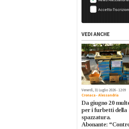
Accetto l'iscrizio
VEDI ANCHE
Venerdì, 31 Luglio 2026 - 12:09
Cronaca
-
Alessandria
Da giugno 20 mult
per i furbetti della
spazzatura.
Abonante: “Control