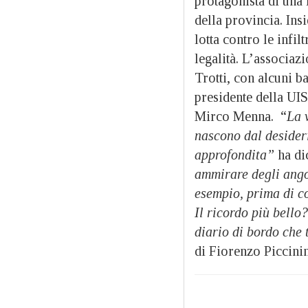
protagonista di una 
della provincia. Ins
lotta contro le infi
legalità. L’associaz
Trotti, con alcuni ba
presidente della UIS
Mirco Menna. “
La 
nascono dal desideri
approfondita”
ha di
ammirare degli angol
esempio, prima di co
Il ricordo più bello?
diario di bordo che
di Fiorenzo Piccinin