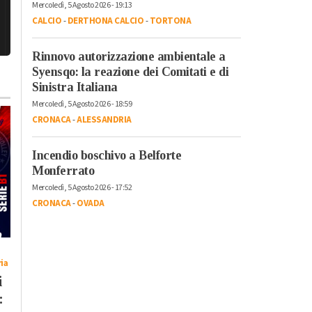
Mercoledì, 5 Agosto 2026 - 19:13
CALCIO
-
DERTHONA CALCIO
-
TORTONA
Rinnovo autorizzazione ambientale a
Syensqo: la reazione dei Comitati e di
Sinistra Italiana
Mercoledì, 5 Agosto 2026 - 18:59
CRONACA
-
ALESSANDRIA
Incendio boschivo a Belforte
Monferrato
Mercoledì, 5 Agosto 2026 - 17:52
CRONACA
-
OVADA
Sabato, 25 Luglio 2026 - 05:22
Martedì, 28 Luglio 2026 - 10:27
ia
Cronaca
-
Alessandria
Cronaca
-
Alessandria
i
Aido incontra gli
Animali d’affezione
:
allievi della Scuola di
nella tomba con i