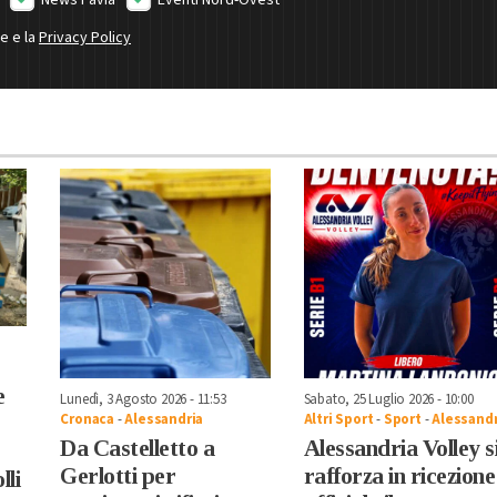
ne e la
Privacy Policy
e
Lunedì, 3 Agosto 2026 - 11:53
Sabato, 25 Luglio 2026 - 10:00
Cronaca
-
Alessandria
Altri Sport
-
Sport
-
Alessandr
Da Castelletto a
Alessandria Volley s
Gerlotti per
rafforza in ricezione
li