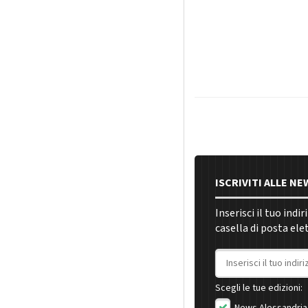
ISCRIVITI ALLE N
Inserisci il tuo indi
casella di posta ele
Indirizzo email
Scegli le tue edizioni:
News Alessandria