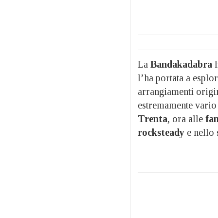
La
Bandakadabra
h
l’ha portata a esplo
arrangiamenti origin
estremamente vario
Trenta
, ora alle
fa
rocksteady
e nello