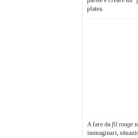
parete e creare un “
platea.
A fare da
fil rouge
n
immaginari, situazio