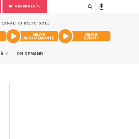
GUARDA LA TV
I CANALI DI RADIO GOLD
TÀ
ON DEMAND