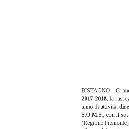
BISTAGNO – Grande 
2017-2018
, la rass
anno di attività,
dire
S.O.M.S.
, con il so
(Regione Piemonte) e