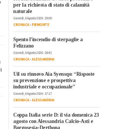
o
per la richiesta di stato di calamità
naturale
Giovedì, 6 Agosto 2026 - 19:00
CRONACA
-
PIEMONTE
Spento l’incendio di sterpaglie a
Felizzano
Giovedì, 6 Agosto 2026 - 18:41
CRONACA
-
ALESSANDRIA
a
n
Uil su rinnovo Aia Syensqo: “Risposte
su prevenzione e prospettiva
industriale e occupazionale”
Giovedì, 6 Agosto 2026 - 17:17
CRONACA
-
ALESSANDRIA
Coppa Italia serie D: il via domenica 23
agosto con Alessandria Calcio-Asti e
Borgosesia-Derthona