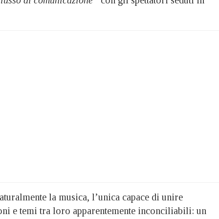
flusso di comunicazione”
con gli spettatori seduti in
aturalmente la musica, l’unica capace di unire
ni e temi tra loro apparentemente inconciliabili: un