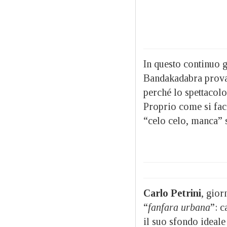
In questo continuo g
Bandakadabra provan
perché lo spettacol
Proprio come si fac
“celo celo, manca” 
Carlo Petrini
, gior
“
fanfara urbana
”: c
il suo sfondo ideale 