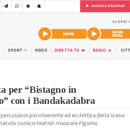
ASCOLTA GOLDPLAY
SCOPRI 
SPORT
VIDEO
DIRETTA TV
RADIO
CIT
a per “Bistagno in
co” con i Bandakadabra
e percussioni più irriverente ed ecclettica della scena
tacolo comico-teatral-musicale Figurini.