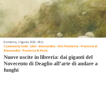
Domenica, 2 Agosto 2026 - 08:11
Community Gold
-
Libri
-
Alessandria
-
Alto Piemonte
-
Provincia di
Alessandria
-
Provincia di Pavia
Nuove uscite in libreria: dai giganti del
Novecento di Deaglio all’arte di andare a
funghi