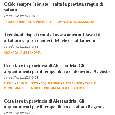
Caldo sempre “elevato”: salta la prevista tregua di
sabato
Venerdì, 7 Agosto 2026 - 15:14
-
ALESSANDRIA
-
ALTO PIEMONTE
-
PROVINCIA DI ALESSANDRIA
Terminati, dopo i tempi di assestamento, i lavori di
asfaltatura per i cantieri del teleriscaldamento
Venerdì, 7 Agosto 2026 - 14:56
CRONACA
-
ALESSANDRIA
Cosa fare in provincia di Alessandria. Gli
appuntamenti per il tempo libero di domenica 9 agosto
Venerdì, 7 Agosto 2026 - 14:31
EVENTI
-
TEMPO LIBERO
-
ACQUI TERME
-
ALESSANDRIA
-
CASALE
MONFERRATO
-
PIEMONTE
-
PROVINCIA DI ALESSANDRIA
Cosa fare in provincia di Alessandria. Gli
appuntamenti per il tempo libero di sabato 8 agosto
Venerdì, 7 Agosto 2026 - 14:30