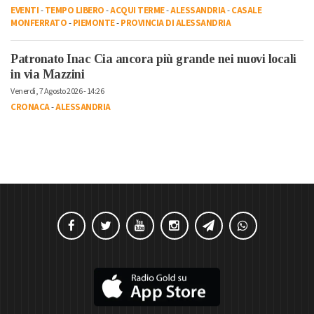
EVENTI
-
TEMPO LIBERO
-
ACQUI TERME
-
ALESSANDRIA
-
CASALE
MONFERRATO
-
PIEMONTE
-
PROVINCIA DI ALESSANDRIA
Patronato Inac Cia ancora più grande nei nuovi locali
in via Mazzini
Venerdì, 7 Agosto 2026 - 14:26
CRONACA
-
ALESSANDRIA