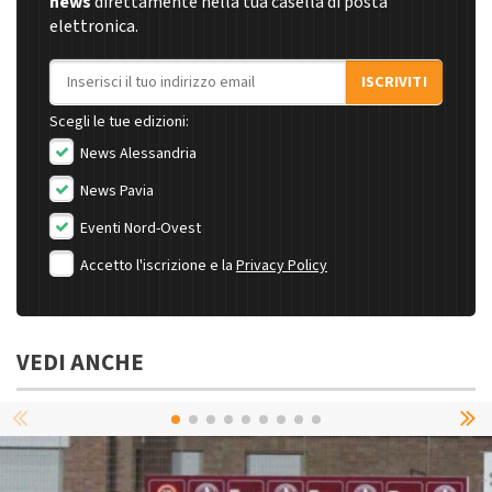
news
direttamente nella tua casella di posta
elettronica.
Indirizzo email
ISCRIVITI
Scegli le tue edizioni:
News Alessandria
News Pavia
Eventi Nord-Ovest
Accetto l'iscrizione e la
Privacy Policy
VEDI ANCHE