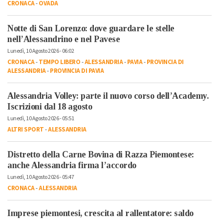
CRONACA
-
OVADA
Notte di San Lorenzo: dove guardare le stelle
nell’Alessandrino e nel Pavese
Lunedì, 10 Agosto 2026 - 06:02
CRONACA
-
TEMPO LIBERO
-
ALESSANDRIA
-
PAVIA
-
PROVINCIA DI
ALESSANDRIA
-
PROVINCIA DI PAVIA
Alessandria Volley: parte il nuovo corso dell’Academy.
Iscrizioni dal 18 agosto
Lunedì, 10 Agosto 2026 - 05:51
ALTRI SPORT
-
ALESSANDRIA
Distretto della Carne Bovina di Razza Piemontese:
anche Alessandria firma l’accordo
Lunedì, 10 Agosto 2026 - 05:47
CRONACA
-
ALESSANDRIA
Imprese piemontesi, crescita al rallentatore: saldo