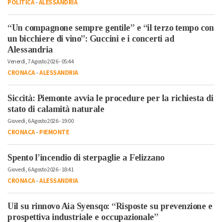
POLITICA
-
ALESSANDRIA
“Un compagnone sempre gentile” e “il terzo tempo con
un bicchiere di vino”: Guccini e i concerti ad
Alessandria
Venerdì, 7 Agosto 2026 - 05:44
CRONACA
-
ALESSANDRIA
Siccità: Piemonte avvia le procedure per la richiesta di
stato di calamità naturale
Giovedì, 6 Agosto 2026 - 19:00
CRONACA
-
PIEMONTE
Spento l’incendio di sterpaglie a Felizzano
Giovedì, 6 Agosto 2026 - 18:41
CRONACA
-
ALESSANDRIA
Uil su rinnovo Aia Syensqo: “Risposte su prevenzione e
prospettiva industriale e occupazionale”