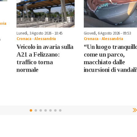
avia
Lunedì, 3 Agosto 2026 - 10:45
Giovedì, 6 Agosto 2026 - 09:53
o
Cronaca
-
Alessandria
Cronaca
-
Alessandria
Veicolo in avaria sulla
“Un luogo tranquill
A21 a Felizzano:
come un parco,
traffico torna
macchiato dalle
normale
incursioni di vandali