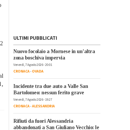
o
ULTIMI PUBBLICATI
12
Nuovo focolaio a Mornese in un’altra
zona boschiva impervia
Venerdì, 7 Agosto 2026 - 20:01
CRONACA
-
OVADA
al
1,
Incidente tra due auto a Valle San
Bartolomeo: nessun ferito grave
Venerdì, 7 Agosto 2026 - 19:27
CRONACA
-
ALESSANDRIA
Rifiuti da fuori Alessandria
abbandonati a San Giuliano Vecchio: le