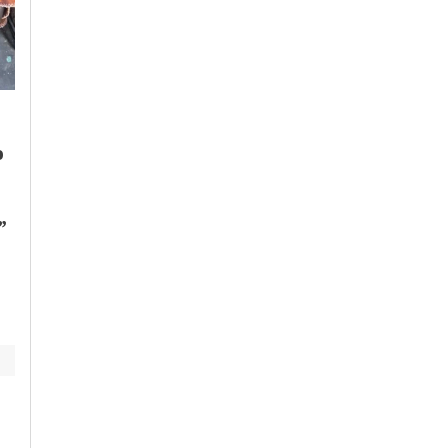
Venerdì, 31 Luglio 2026 - 12:37
Cronaca
-
Alessandria
-
Alto
Piemonte
-
Provincia di
Alessandria
Allerta gialla per
Martedì, 4 Agosto 2026 - 07:03
Cronaca
-
Alessandria
temporali e
o
Rinnovo
grandinate in serata
Autorizzazione
Ambientale Syensqo,
”
Comitato “Ce l’ho ne
sangue”: “Gli enti si
assumano le loro
responsabilità”