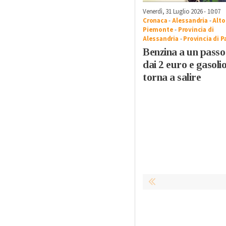
Venerdì, 31 Luglio 2026 - 10:07
Cronaca
-
Alessandria
-
Alto
Piemonte
-
Provincia di
Alessandria
-
Provincia di P
Benzina a un passo
dai 2 euro e gasoli
torna a salire