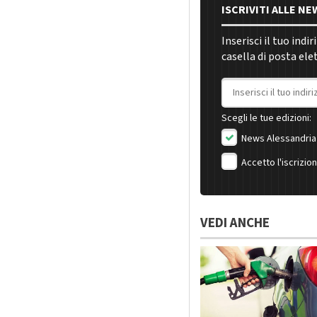
ISCRIVITI ALLE N
Inserisci il tuo indi
casella di posta ele
Indirizzo email
Scegli le tue edizioni:
News Alessandria
Accetto l'iscrizio
VEDI ANCHE