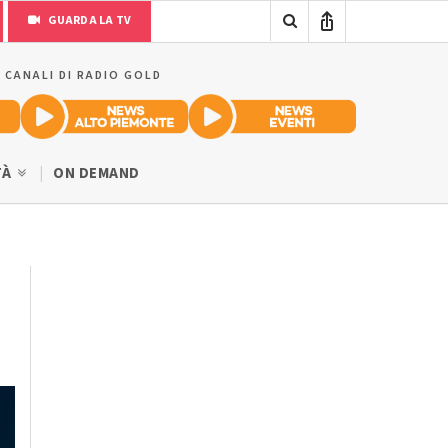
GUARDA LA TV
I CANALI DI RADIO GOLD
TÀ
ON DEMAND