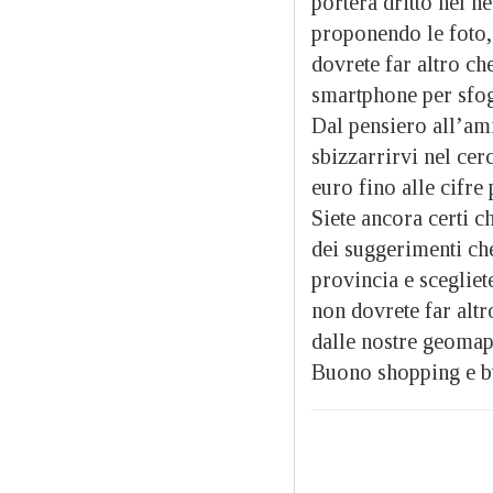
porterà dritto nel n
proponendo le foto, 
dovrete far altro ch
smartphone per sfogl
Dal pensiero all’ami
sbizzarrirvi nel cerc
euro fino alle cifre 
Siete ancora certi ch
dei suggerimenti ch
provincia e scegliet
non dovrete far alt
dalle nostre geomapp
Buono shopping e bu