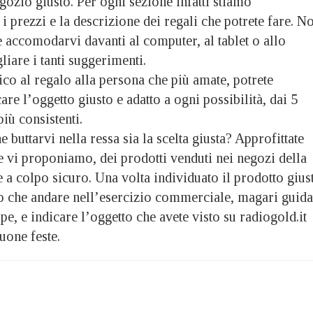
egozio giusto. Per ogni sezione infatti stiamo
i prezzi e la descrizione dei regali che potrete fare. N
e accomodarvi davanti al computer, al tablet o allo
iare i tanti suggerimenti.
co al regalo alla persona che più amate, potrete
are l’oggetto giusto e adatto a ogni possibilità, dai 5
più consistenti.
e buttarvi nella ressa sia la scelta giusta? Approfittate
e vi proponiamo, dei prodotti venduti nei negozi della
e a colpo sicuro. Una volta individuato il prodotto gius
ro che andare nell’esercizio commerciale, magari guida
e, e indicare l’oggetto che avete visto su radiogold.it
one feste.