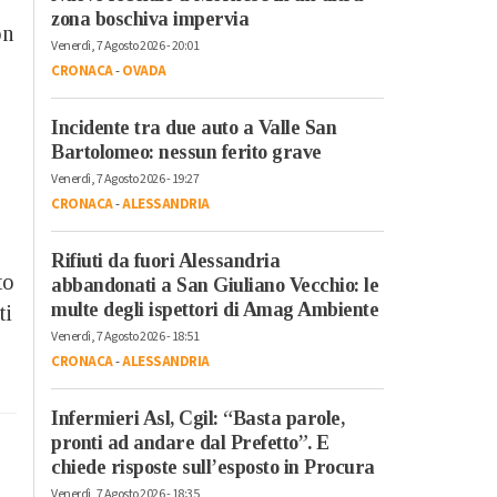
zona boschiva impervia
on
Venerdì, 7 Agosto 2026 - 20:01
CRONACA
-
OVADA
Incidente tra due auto a Valle San
Bartolomeo: nessun ferito grave
Venerdì, 7 Agosto 2026 - 19:27
CRONACA
-
ALESSANDRIA
Rifiuti da fuori Alessandria
to
abbandonati a San Giuliano Vecchio: le
multe degli ispettori di Amag Ambiente
ti
Venerdì, 7 Agosto 2026 - 18:51
CRONACA
-
ALESSANDRIA
Infermieri Asl, Cgil: “Basta parole,
pronti ad andare dal Prefetto”. E
chiede risposte sull’esposto in Procura
Venerdì, 7 Agosto 2026 - 18:35