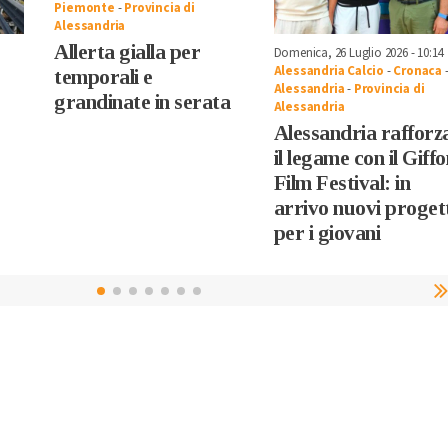
Piemonte
-
Provincia di
Alessandria
Allerta gialla per
Domenica, 26 Luglio 2026 - 10:14
Alessandria Calcio
-
Cronaca
temporali e
Alessandria
-
Provincia di
grandinate in serata
Alessandria
Alessandria rafforz
il legame con il Giffo
Film Festival: in
arrivo nuovi proget
per i giovani