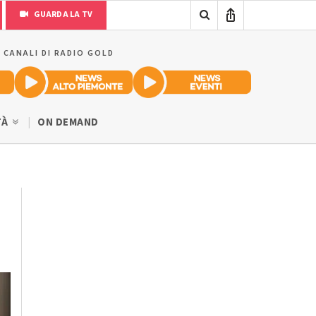
GUARDA LA TV
I CANALI DI RADIO GOLD
TÀ
ON DEMAND