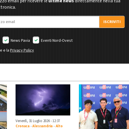
rizzo email per ricevere le
ultime news
direttamente nella tua
ttronica.
ISCRIVITI
News Pavia
Eventi Nord-Ovest
ne e la
Privacy Policy
Venerdì, 31 Luglio 2026 - 12:37
Cronaca
-
Alessandria
-
Alto