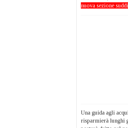
nuova sezione
suddi
Una guida agli acqui
risparmierà lunghi g