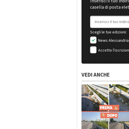
Inserisci il tuo indi
casella di posta ele
Indirizzo email
Scegli le tue edizioni:
News Alessandria
Accetto l'iscrizio
VEDI ANCHE