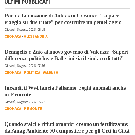
ULTIMI PUBBLICATI
Partita la missione di Anteas in Ucraina: “La pace
viaggia su due ruote” per costruire un gemellaggio
Giovedì, 6 Agosto 2026 - 08:18
CRONACA
-
ALESSANDRIA
Deangelis e Zaio al nuovo governo di Valenza: “Superi
differenze politiche, e Ballerini sia il sindaco di tutti”
Giovedì, 6 Agosto 2026 - 07:56
CRONACA
-
POLITICA
-
VALENZA
Incendi, il Wwf lancia l’allarme: roghi anomali anche
in Piemonte
Giovedì, 6 Agosto 2026 - 05:57
CRONACA
-
PIEMONTE
Quando sfalci e rifiuti organici creano un fertilizzante:
da Amag Ambiente 70 compostiere per gli Orti in Città