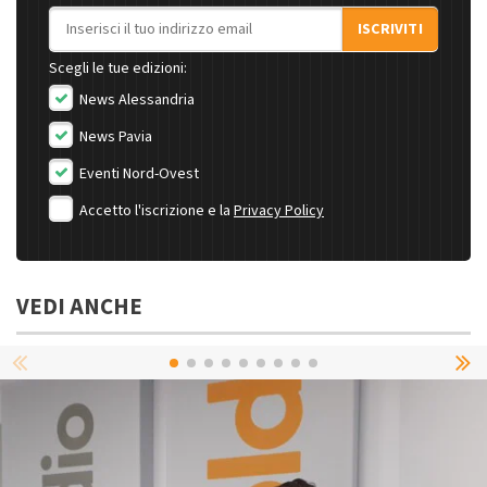
Indirizzo email
ISCRIVITI
Scegli le tue edizioni:
News Alessandria
News Pavia
Eventi Nord-Ovest
Accetto l'iscrizione e la
Privacy Policy
VEDI ANCHE