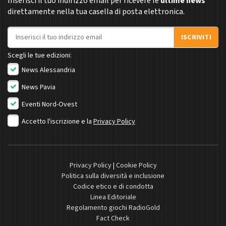
Inserisci il tuo indirizzo email per ricevere le
ultime news
direttamente nella tua casella di posta elettronica.
Indirizzo email
ISCRIVITI
Scegli le tue edizioni:
News Alessandria
News Pavia
Eventi Nord-Ovest
Accetto l'iscrizione e la
Privacy Policy
Privacy Policy
|
Cookie Policy
Politica sulla diversità e inclusione
Codice etico e di condotta
Linea Editoriale
Regolamento giochi RadioGold
Fact Check