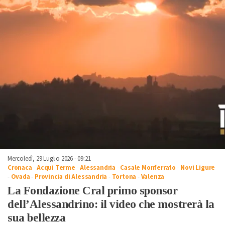
Mercoledì, 29 Luglio 2026 - 09:21
Cronaca
-
Acqui Terme
-
Alessandria
-
Casale Monferrato
-
Novi Ligure
-
Ovada
-
Provincia di Alessandria
-
Tortona
-
Valenza
La Fondazione Cral primo sponsor
dell’Alessandrino: il video che mostrerà la
sua bellezza