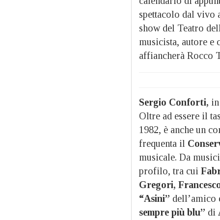
calendario di appunt
spettacolo dal vivo a
show del Teatro dell
musicista, autore e 
affiancherà Rocco Ta
Sergio Conforti,
in
Oltre ad essere il t
1982, è anche un com
frequenta il
Conserv
musicale. Da musicis
profilo, tra cui
Fabr
Gregori, Francesc
“Asini”
dell’amico 
sempre più blu”
di