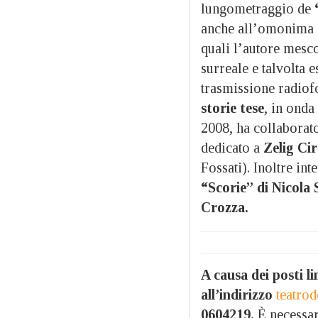
lungometraggio de
anche all’omonima s
quali l’autore mesco
surreale e talvolta e
trasmissione radio
storie tese
, in onda
2008, ha collaborat
dedicato a
Zelig Ci
Fossati). Inoltre in
“Scorie” di Nicola 
Crozza.
A causa dei posti li
all’indirizzo
teatro
0604219.
È necessar