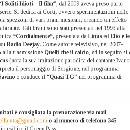
“I Soliti Idioti – Il film“
; dal 2009 aveva preso parte
erie. Si dedica ai Corti, ovvero sperimentazioni nelle
la spezzoni di vari brani musicali, creando un effetto
silarante. Tali brani sono stati presentati nel 1993 alla
fonica
“Cordialmente“
, presentata da
Linus
ed
Elio e le
 su
Radio Deejay
. Come autore televisivo, nel 2007-
o alla trasmissione
Quelli che il calcio
, ed in seguito si 
rcus
(nota la sua imitazione parodica del cantante Ivano
terpreta il personaggio di Sergione, nel programma
Savino
e conduce il
“Quasi TG”
nel programma di
mitati è consigliata la prenotazione via mail
dellajuta@gmail.com
o al numero di telefono 345-
io esibire il Green Pass.