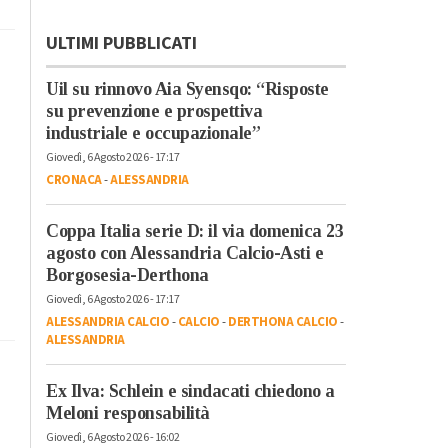
ULTIMI PUBBLICATI
Uil su rinnovo Aia Syensqo: “Risposte
su prevenzione e prospettiva
industriale e occupazionale”
Giovedì, 6 Agosto 2026 - 17:17
CRONACA
-
ALESSANDRIA
Coppa Italia serie D: il via domenica 23
agosto con Alessandria Calcio-Asti e
Borgosesia-Derthona
Giovedì, 6 Agosto 2026 - 17:17
ALESSANDRIA CALCIO
-
CALCIO
-
DERTHONA CALCIO
-
ALESSANDRIA
Ex Ilva: Schlein e sindacati chiedono a
Meloni responsabilità
Giovedì, 6 Agosto 2026 - 16:02