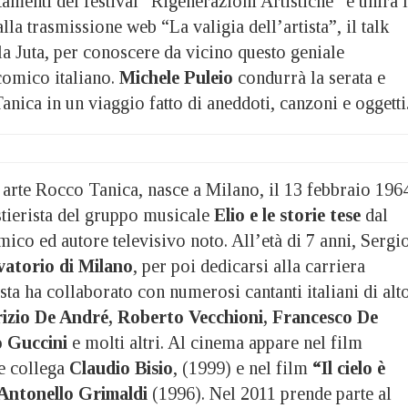
amenti del festival “Rigenerazioni Artistiche” e unirà 
lla trasmissione web “La valigia dell’artista”, il talk
a Juta, per conoscere da vicino questo geniale
comico italiano.
Michele Puleio
condurrà la serata e
nica in un viaggio fatto di aneddoti, canzoni e oggetti
 arte Rocco Tanica, nasce a Milano, il 13 febbraio 1964
astierista del gruppo musicale
Elio e le storie tese
dal
ico ed autore televisivo noto. All’età di 7 anni, Sergi
atorio di Milano
, per poi dedicarsi alla carriera
ta ha collaborato con numerosi cantanti italiani di alt
izio De André, Roberto Vecchioni, Francesco De
o Guccini
e molti altri. Al cinema appare nel film
e collega
Claudio Bisio
, (1999) e nel film
“Il cielo è
Antonello Grimaldi
(1996). Nel 2011 prende parte al