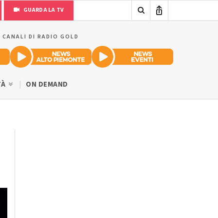
GUARDA LA TV
I CANALI DI RADIO GOLD
TÀ
ON DEMAND