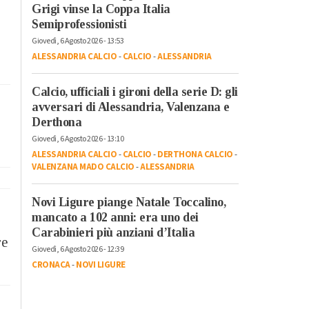
Grigi vinse la Coppa Italia
Semiprofessionisti
Giovedì, 6 Agosto 2026 - 13:53
ALESSANDRIA CALCIO
-
CALCIO
-
ALESSANDRIA
Calcio, ufficiali i gironi della serie D: gli
avversari di Alessandria, Valenzana e
Derthona
Giovedì, 6 Agosto 2026 - 13:10
ALESSANDRIA CALCIO
-
CALCIO
-
DERTHONA CALCIO
-
VALENZANA MADO CALCIO
-
ALESSANDRIA
Novi Ligure piange Natale Toccalino,
mancato a 102 anni: era uno dei
Carabinieri più anziani d’Italia
re
Giovedì, 6 Agosto 2026 - 12:39
CRONACA
-
NOVI LIGURE