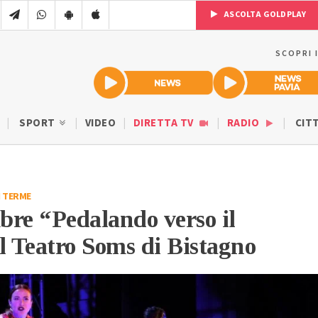
ASCOLTA GOLDPLAY
SCOPRI 
SPORT
VIDEO
DIRETTA TV
RADIO
CIT
I TERME
mbre “Pedalando verso il
l Teatro Soms di Bistagno