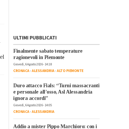
ULTIMI PUBBLICATI
i
Finalmente sabato temperature
el
ragionevoli in Piemonte
Giovedì, 6 Agosto 2026 - 14:18
CRONACA
-
ALESSANDRIA
-
ALTO PIEMONTE
Duro attacco Fials: “Turni massacranti
e personale all’osso, Asl Alessandria
ignora accordi”
Giovedì, 6 Agosto 2026 - 14:05
CRONACA
-
ALESSANDRIA
Addio a mister Pippo Marchioro: con i