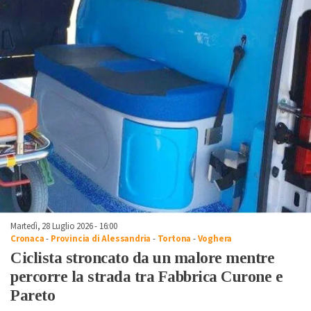
Martedì, 28 Luglio 2026 - 16:00
Cronaca
-
Provincia di Alessandria
-
Tortona
-
Voghera
Ciclista stroncato da un malore mentre
percorre la strada tra Fabbrica Curone e
Pareto