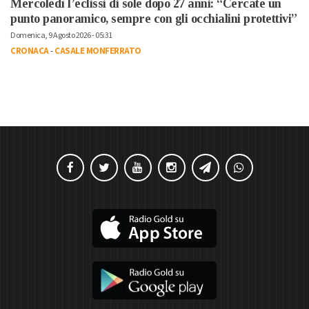
Mercoledì l’eclissi di sole dopo 27 anni: “Cercate un
punto panoramico, sempre con gli occhialini protettivi”
Domenica, 9 Agosto 2026 - 05:31
CRONACA
-
CASALE MONFERRATO