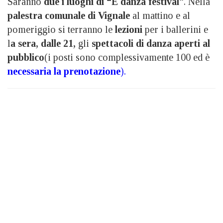
Saranno
due i luoghi di “È danza festival
“. Nella
palestra comunale di Vignale
al mattino e al
pomeriggio si terranno le
lezioni
per i ballerini e
l
a sera, dalle 21,
gli
spettacoli di danza aperti al
pubblico
(i posti sono complessivamente 100 ed è
necessaria la prenotazione
).