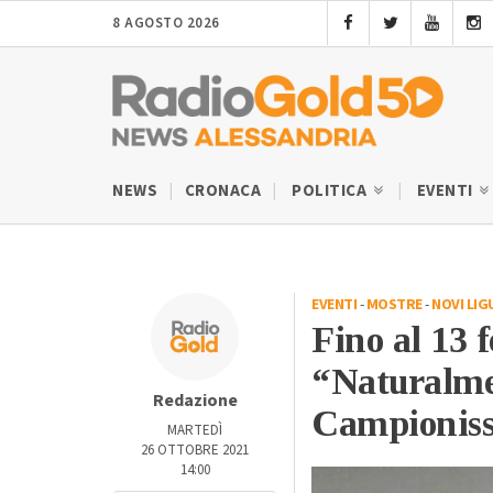
8 AGOSTO 2026
NEWS
CRONACA
POLITICA
EVENTI
EVENTI
-
MOSTRE
-
NOVI LIG
Fino al 13 
“Naturalme
Redazione
Campioniss
MARTEDÌ
26 OTTOBRE 2021
14:00