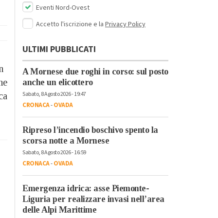
Eventi Nord-Ovest
Accetto l'iscrizione e la
Privacy Policy
ULTIMI PUBBLICATI
n
A Mornese due roghi in corso: sul posto
he
anche un elicottero
Sabato, 8 Agosto 2026 - 19:47
ca
CRONACA
-
OVADA
Ripreso l’incendio boschivo spento la
scorsa notte a Mornese
Sabato, 8 Agosto 2026 - 16:59
CRONACA
-
OVADA
Emergenza idrica: asse Piemonte-
Liguria per realizzare invasi nell’area
delle Alpi Marittime