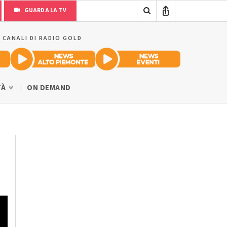
GUARDA LA TV
I CANALI DI RADIO GOLD
TÀ
ON DEMAND