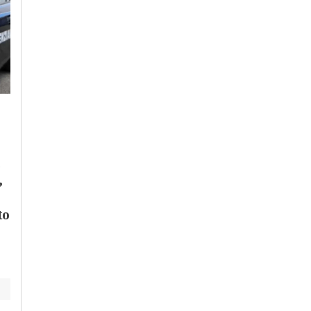
Giovedì, 30 Luglio 2026 - 12:58
Mercoledì, 5 Agosto 2026 - 17:43
Cronaca
-
Alessandria
-
Alto
Cronaca
-
Acqui Terme
-
Piemonte
Alessandria
-
Alto Piemonte
-
Casale Monferrato
-
Novi Ligur
Oggi bollino rosso
-
Ovada
-
Provincia di
nell’Alessandrino:
Alessandria
-
Tortona
-
Valenz
,
previsti 38 gradi
Giornata bollente: a
Acqui massime
to
arrivate a 40 gradi