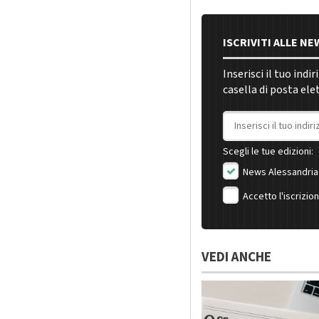
ISCRIVITI ALLE N
Inserisci il tuo indi
casella di posta ele
Indirizzo email
Scegli le tue edizioni:
News Alessandria
Accetto l'iscrizio
VEDI ANCHE