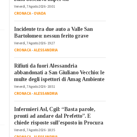
Venerdì, 7 Agosto 2026 - 20:01
CRONACA
-
OVADA
Incidente tra due auto a Valle San
Bartolomeo: nessun ferito grave
Venerdì, 7 Agosto 2026 - 19:27
CRONACA
-
ALESSANDRIA
Rifiuti da fuori Alessandria
abbandonati a San Giuliano Vecchio: le
multe degli ispettori di Amag Ambiente
Venerdì, 7 Agosto 2026 - 18:51
CRONACA
-
ALESSANDRIA
Infermieri Asl, Cgil: “Basta parole,
pronti ad andare dal Prefetto”. E
chiede risposte sull’esposto in Procura
Venerdì, 7 Agosto 2026 - 18:35
CRONACA
-
ALESSANDRIA