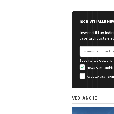
ISCRIVITI ALLE N
Inserisci il tuo indi
casella di posta ele
Indirizzo email
Scegli le tue edizioni:
News Alessandria
Accetto l'iscrizio
VEDI ANCHE