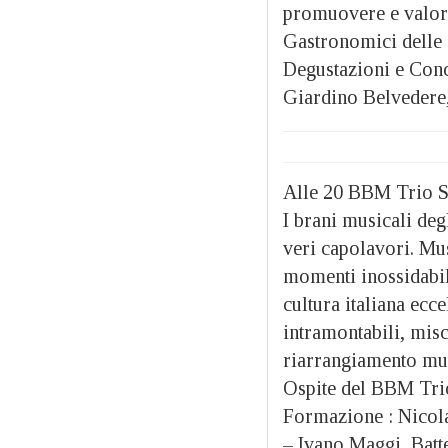
promuovere e valoriz
Gastronomici delle 
Degustazioni e Conc
Giardino Belvedere,
Alle 20 BBM Trio Sp
I brani musicali deg
veri capolavori. Mus
momenti inossidabil
cultura italiana ecce
intramontabili, misce
riarrangiamento musi
Ospite del BBM Trio 
Formazione : Nicola
– Ivano Maggi, Batte