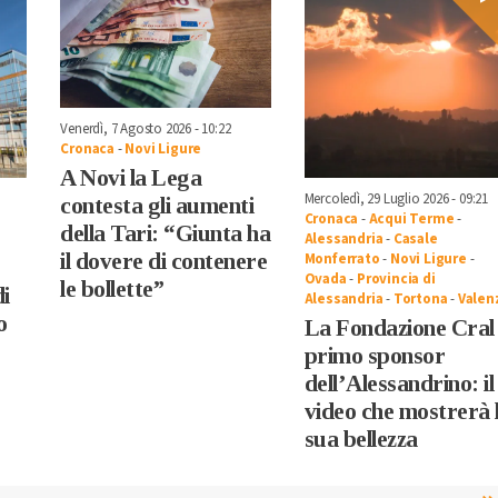
Venerdì, 7 Agosto 2026 - 10:22
Cronaca
-
Novi Ligure
A Novi la Lega
Mercoledì, 29 Luglio 2026 - 09:21
contesta gli aumenti
Cronaca
-
Acqui Terme
-
della Tari: “Giunta ha
Alessandria
-
Casale
il dovere di contenere
Monferrato
-
Novi Ligure
-
Ovada
-
Provincia di
le bollette”
i
Alessandria
-
Tortona
-
Valen
o
La Fondazione Cral
primo sponsor
dell’Alessandrino: il
video che mostrerà 
sua bellezza