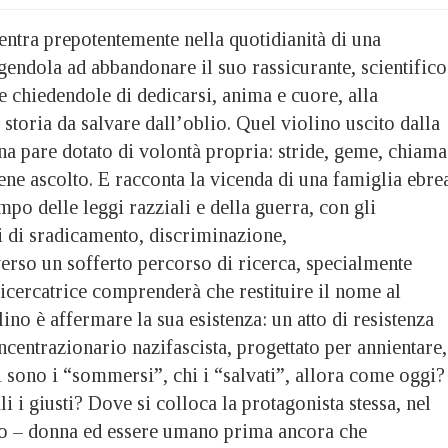
entra prepotentemente nella quotidianità di una
ngendola ad abbandonare il suo rassicurante, scientifico
 chiedendole di dedicarsi, anima e cuore, alla
 storia da salvare dall’oblio. Quel violino uscito dalla
na pare dotato di volontà propria: stride, geme, chiama
ne ascolto. E racconta la vicenda di una famiglia ebre
empo delle leggi razziali e della guerra, con gli
i di sradicamento, discriminazione,
erso un sofferto percorso di ricerca, specialmente
 ricercatrice comprenderà che restituire il nome al
lino è affermare la sua esistenza: un atto di resistenza
ncentrazionario nazifascista, progettato per annientare,
 sono i “sommersi”, chi i “salvati”, allora come oggi?
i i giusti? Dove si colloca la protagonista stessa, nel
co – donna ed essere umano prima ancora che