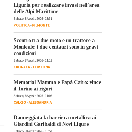
Liguria per realizzare invasi nell’area
delle Alpi Marittime
Sabato, 8 Agosto 2026 - 13:31
POLITICA
-
PIEMONTE
Scontro tra due moto e un trattore a
Monleale: i due centauri sono in gravi
condizioni
Sabato, 8 Agosto 2026 - 11:18
CRONACA
-
TORTONA
Memorial Mamma e Papà Cairo: vince
il Torino ai rigori
Sabato, 8 Agosto 2026 - 11:05
CALCIO
-
ALESSANDRIA
Danneggiata la barriera metallica ai
Giardini Garibaldi di Novi Ligure
Sabato, 8 Agosto 2026 - 10:53