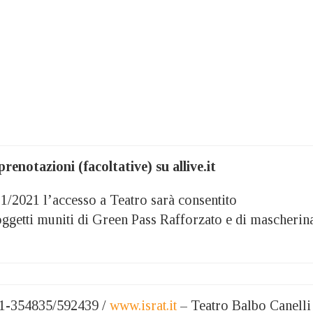
renotazioni (facoltative) su allive.it
21/2021 l’accesso a Teatro sarà consentito
oggetti muniti di Green Pass Rafforzato e di mascherin
141-354835/592439 /
www.israt.it
– Teatro Balbo Canelli