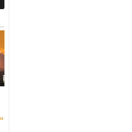
Martedì, 4 Agosto 2026 - 11:13
Sabato, 8 Agosto 2026 - 09:29
Calcio
-
Valenzana Mado Calcio
-
Politica
-
Valenza
Valenza
Mantenimento Punto
Valenzana: colpo in
Facilitazione Digitale
difesa. Ufficiale l’ex
za
mozione di Forza
Alessandria e
Italia e Deangelis