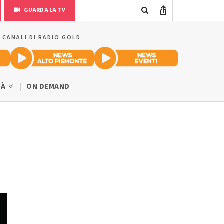
GUARDA LA TV
I CANALI DI RADIO GOLD
TÀ
ON DEMAND