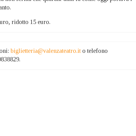
anto.
euro, ridotto 15 euro.
ioni:
biglietteria@valenzateatro.it
o telefono
0838829.