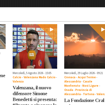
3
Mercoledì, 5 Agosto 2026 - 15:05
Mercoledì, 29 Luglio 2026 - 09:21
ene
Calcio
-
Valenzana Mado Calcio
-
Cronaca
-
Acqui Terme
-
Valenza
Alessandria
-
Casale
Monferrato
-
Novi Ligure
-
Valenzana, il nuovo
Ovada
-
Provincia di
difensore Simone
Alessandria
-
Tortona
-
Valen
Benedetti si presenta:
La Fondazione Cral