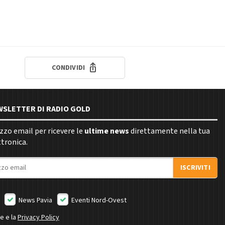
CONDIVIDI
EWSLETTER DI RADIO GOLD
rizzo email per ricevere le
ultime news
direttamente nella tua
ttronica.
ISCRIVITI
News Pavia
Eventi Nord-Ovest
ne e la
Privacy Policy