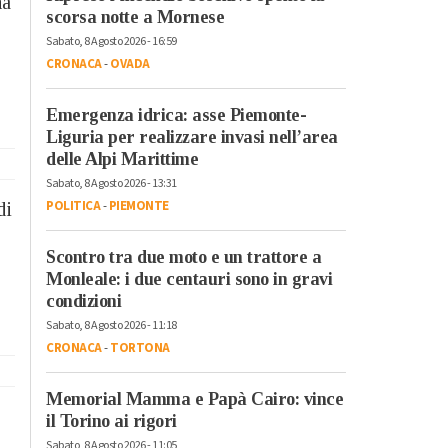
na
scorsa notte a Mornese
Sabato, 8 Agosto 2026 - 16:59
CRONACA
-
OVADA
Emergenza idrica: asse Piemonte-
Liguria per realizzare invasi nell’area
delle Alpi Marittime
Sabato, 8 Agosto 2026 - 13:31
POLITICA
-
PIEMONTE
di
Scontro tra due moto e un trattore a
Monleale: i due centauri sono in gravi
condizioni
Sabato, 8 Agosto 2026 - 11:18
CRONACA
-
TORTONA
Memorial Mamma e Papà Cairo: vince
il Torino ai rigori
Sabato, 8 Agosto 2026 - 11:05