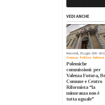
VEDI ANCHE
Mercoledì, 29 Luglio 2026 - 06:5
Cronaca
-
Politica
-
Valenza
Polemiche
commissioni: per
Valenza Futura, B
Comune e Centro
Riformista “la
minoranza non è
tutta uguale”