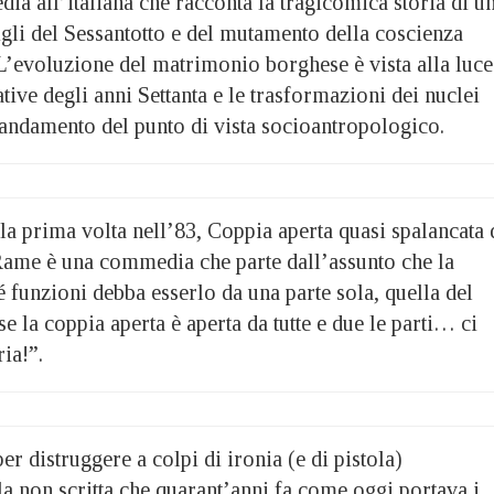
a all’italiana che racconta la tragicomica storia di u
igli del Sessantotto e del mutamento della coscienza
 L’evoluzione del matrimonio borghese è vista alla luce
ative degli anni Settanta e le trasformazioni dei nuclei
 andamento del punto di vista socioantropologico.
la prima volta nell’83, Coppia aperta quasi spalancata 
ame è una commedia che parte dall’assunto che la
 funzioni debba esserlo da una parte sola, quella del
la coppia aperta è aperta da tutte e due le parti… ci
ia!”.
er distruggere a colpi di ironia (e di pistola)
la non scritta che quarant’anni fa come oggi portava i