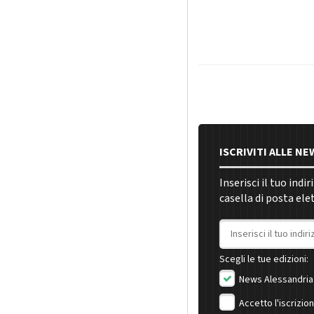
ISCRIVITI ALLE N
Inserisci il tuo indi
casella di posta ele
Indirizzo email
Scegli le tue edizioni:
News Alessandria
Accetto l'iscrizio