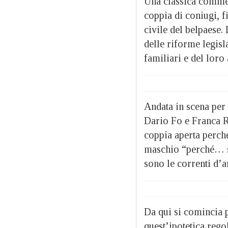
Una classica commedi
coppia di coniugi, f
civile del belpaese.
delle riforme legisl
familiari e del loro
Andata in scena per 
Dario Fo e Franca R
coppia aperta perché
maschio “perché… se 
sono le correnti d’ar
Da qui si comincia p
quest’ipotetica rego