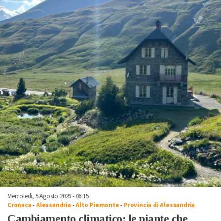
Mercoledì, 5 Agosto 2026 - 06:15
Cronaca
-
Alessandria
-
Alto Piemonte
-
Provincia di Alessandria
Cambiamento climatico: le piante che