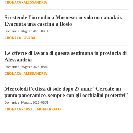
CRONACA
-
ALESSANDRIA
Si estende l’incendio a Mornese: in volo un canadair.
Evacuata una cascina a Bosio
Domenica, 9 Agosto 2026 - 09:14
CRONACA
-
OVADA
Le offerte di lavoro di questa settimana in provincia di
Alessandria
Domenica, 9 Agosto 2026 - 05:52
CRONACA
-
ALESSANDRIA
Mercoledì l’eclissi di sole dopo 27 anni: “Cercate un
punto panoramico, sempre con gli occhialini protettivi”
Domenica, 9 Agosto 2026 - 05:31
CRONACA
-
CASALE MONFERRATO