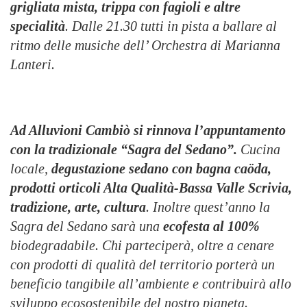
grigliata mista, trippa con fagioli e altre
specialità
. D
alle 21.30 tutti in pista a ballare al
ritmo delle musiche dell’ Orchestra di Marianna
Lanteri
.
Ad Alluvioni Cambiò si rinnova l’appuntamento
con la t
radizionale “
S
agra del Sedano”.
Cucina
locale,
degustazione sedano con bagna caöda,
prodotti orticoli Alta Qualità-Bassa Valle Scrivia,
tradizione, arte, cultura
.
Inoltre q
uest’anno la
Sagra del Sedano sarà una
ecofesta al 100%
biodegradabile. Chi parteciperà, oltre a cenare
con prodotti di qualità del territorio porterà un
beneficio tangibile all’ambiente e contribuirà allo
sviluppo ecosostenibile del nostro pianeta
.