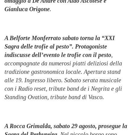
o
maggio a De Andrè con Aldo Ascolese e
Gianluca Origone
.
A
Belforte Monferrato
sabato torna la “
XXI
Sagra delle trofie al pesto
”.
Protagoniste
indiscusse
dell’evento le trofie con il pesto
,
accompagnate da numerosi piatti deliziosi
della
tradizione gastronomica locale
. Apertura stand
alle 19. Ingresso libero.
Sabato serata
musicale
con i Radio reset
, tribute band de i
Negrita e gli
Standing Ovation
, tribute band di
Vasco.
A Rocca Grimalda
, sabato 29 agosto, prosegue la
Sagra del Perbureira
. Nel piccolo borgo
sono