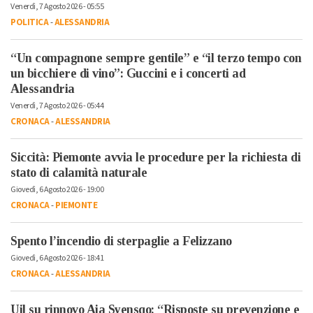
Venerdì, 7 Agosto 2026 - 05:55
POLITICA
-
ALESSANDRIA
“Un compagnone sempre gentile” e “il terzo tempo con
un bicchiere di vino”: Guccini e i concerti ad
Alessandria
Venerdì, 7 Agosto 2026 - 05:44
CRONACA
-
ALESSANDRIA
Siccità: Piemonte avvia le procedure per la richiesta di
stato di calamità naturale
Giovedì, 6 Agosto 2026 - 19:00
CRONACA
-
PIEMONTE
Spento l’incendio di sterpaglie a Felizzano
Giovedì, 6 Agosto 2026 - 18:41
CRONACA
-
ALESSANDRIA
Uil su rinnovo Aia Syensqo: “Risposte su prevenzione e