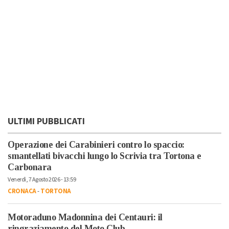
ULTIMI PUBBLICATI
Operazione dei Carabinieri contro lo spaccio:
smantellati bivacchi lungo lo Scrivia tra Tortona e
Carbonara
Venerdì, 7 Agosto 2026 - 13:59
CRONACA
-
TORTONA
Motoraduno Madonnina dei Centauri: il
ringraziamento del Moto Club