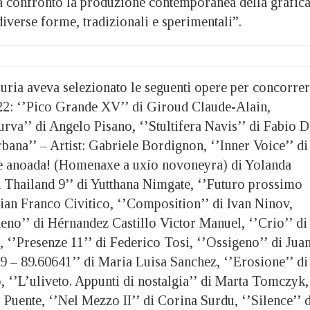
 confronto la produzione contemporanea della grafic
iverse forme, tradizionali e sperimentali”.
iuria aveva selezionato le seguenti opere per concorre
22: ‘’Pico Grande XV’’ di Giroud Claude-Alain,
urva’’ di Angelo Pisano, ‘’Stultifera Navis’’ di Fabio D
rbana’’ – Artist: Gabriele Bordignon, ‘’Inner Voice’’ di
te anoada! (Homenaxe a uxío novoneyra) di Yolanda
n Thailand 9’’ di Yutthana Nimgate, ‘’Futuro prossimo
Gian Franco Civitico, ‘’Composition’’ di Ivan Ninov,
eno’’ di Hérnandez Castillo Victor Manuel, ‘’Crio’’ di
 ‘’Presenze 11’’ di Federico Tosi, ‘’Ossigeno’’ di Jua
9 – 89.60641’’ di Maria Luisa Sanchez, ‘’Erosione’’ di
‘’L’uliveto. Appunti di nostalgia’’ di Marta Tomczyk,
 Puente, ‘’Nel Mezzo II’’ di Corina Surdu, ‘’Silence’’ d