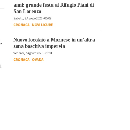
anni: grande festa al Rifugio Piani di
San Lorenzo
Sabato, 8 Agosto 2026 - 05:09
CRONACA
-
NOVI LIGURE
Nuovo focolaio a Mornese in un’altra
,
zona boschiva impervia
Venerdì, 7 Agosto 2026 - 20:01
CRONACA
-
OVADA
i