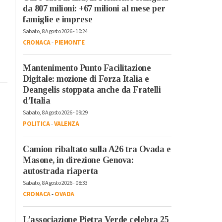
da 807 milioni: +67 milioni al mese per
famiglie e imprese
Sabato, 8 Agosto 2026 - 10:24
CRONACA
-
PIEMONTE
Mantenimento Punto Facilitazione
Digitale: mozione di Forza Italia e
Deangelis stoppata anche da Fratelli
d’Italia
Sabato, 8 Agosto 2026 - 09:29
POLITICA
-
VALENZA
Camion ribaltato sulla A26 tra Ovada e
Masone, in direzione Genova:
autostrada riaperta
Sabato, 8 Agosto 2026 - 08:33
CRONACA
-
OVADA
L’associazione Pietra Verde celebra 25