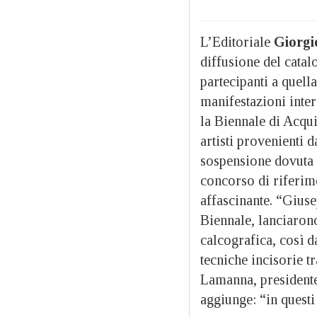
L’Editoriale
Giorgi
diffusione del catal
partecipanti a quell
manifestazioni intern
la Biennale di Acqui
artisti provenienti 
sospensione dovuta 
concorso di riferime
affascinante. “Gius
Biennale, lanciarono
calcografica, così d
tecniche incisorie t
Lamanna, presidente
aggiunge: “in questi