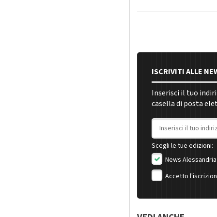
ISCRIVITI ALLE N
Inserisci il tuo indi
casella di posta ele
Indirizzo email
Scegli le tue edizioni:
News Alessandria
Accetto l'iscrizio