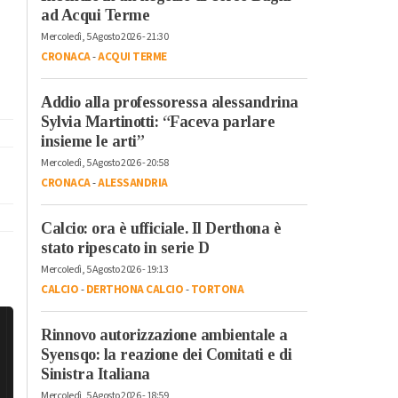
ad Acqui Terme
Mercoledì, 5 Agosto 2026 - 21:30
CRONACA
-
ACQUI TERME
Addio alla professoressa alessandrina
Sylvia Martinotti: “Faceva parlare
insieme le arti”
Mercoledì, 5 Agosto 2026 - 20:58
CRONACA
-
ALESSANDRIA
Calcio: ora è ufficiale. Il Derthona è
stato ripescato in serie D
Mercoledì, 5 Agosto 2026 - 19:13
CALCIO
-
DERTHONA CALCIO
-
TORTONA
Rinnovo autorizzazione ambientale a
Syensqo: la reazione dei Comitati e di
Sinistra Italiana
Mercoledì, 5 Agosto 2026 - 18:59