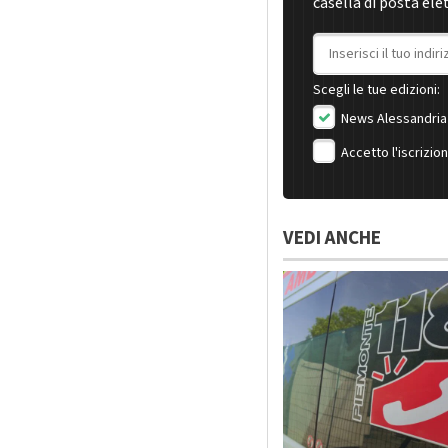
casella di posta ele
Indirizzo email
Scegli le tue edizioni:
News Alessandria
Accetto l'iscrizio
VEDI ANCHE