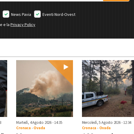
News Pavia
Eventi Nord-Ovest
ne e la
Privacy Policy
8
Martedì, 4 Agosto 2026 - 14:35
Mercoledì, 5 Agosto 2026 - 12:34
Cronaca
-
Ovada
Cronaca
-
Ovada