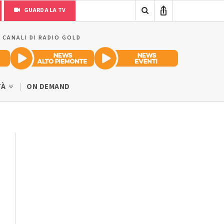
GUARDA LA TV
I CANALI DI RADIO GOLD
TÀ
ON DEMAND