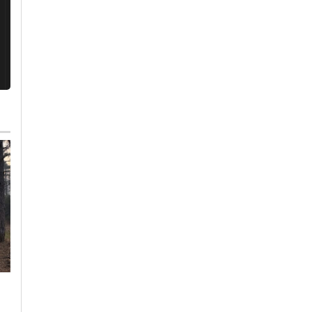
Lunedì, 27 Luglio 2026 - 10:52
Cronaca
-
Ovada
Si ribalta trattore:
morto agricoltore
Domenica, 9 Agosto 2026 - 09:14
trentenne a Capanne
Cronaca
-
Ovada
di Marcarolo