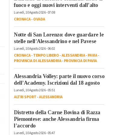
fuoco e oggi nuovi interventi dall’alto
Lunedì, 10 Agosto 2026 - 07:08
CRONACA
-
OVADA
Notte di San Lorenzo: dove guardare le
stelle nell’Alessandrino e nel Pavese
Lunedì, 10 Agosto 2026 - 06:02
CRONACA
-
TEMPO LIBERO
-
ALESSANDRIA
-
PAVIA
-
PROVINCIA DI ALESSANDRIA
-
PROVINCIA DI PAVIA
Alessandria Volley: parte il nuovo corso
dell’Academy. Iscrizioni dal 18 agosto
Lunedì, 10 Agosto 2026 - 05:51
ALTRI SPORT
-
ALESSANDRIA
Distretto della Carne Bovina di Razza
Piemontese: anche Alessandria firma
l’accordo
Lunedì, 10 Agosto 2026 - 05:47