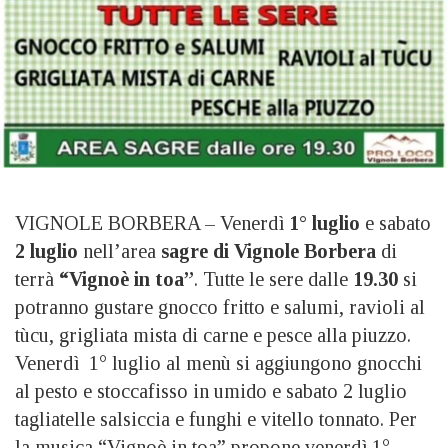
VIGNOLE BORBERA – Venerdì
1° luglio
e sabato
2 luglio
nell’area
sagre di Vignole Borbera
di
terrà
“Vignoè in toa”
. Tutte le sere dalle
19.30
si
potranno gustare gnocco fritto e salumi, ravioli al
tùcu, grigliata mista di carne e pesce alla piuzzo.
Venerdì 1° luglio al menù si aggiungono gnocchi
al pesto e stoccafisso in umido e sabato 2 luglio
tagliatelle salsiccia e funghi e vitello tonnato. Per
la musica “Vignoè in toa” propone venerdì 1°