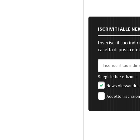
ISCRIVITI ALLE N
Inserisci il tuo indi
casella di posta ele
Indirizzo email
Scegli le tue edizioni:
News Alessandria
Accetto l'iscrizio