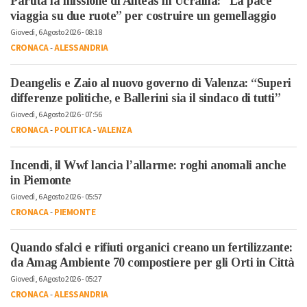
Partita la missione di Anteas in Ucraina: “La pace
viaggia su due ruote” per costruire un gemellaggio
Giovedì, 6 Agosto 2026 - 08:18
CRONACA
-
ALESSANDRIA
Deangelis e Zaio al nuovo governo di Valenza: “Superi
differenze politiche, e Ballerini sia il sindaco di tutti”
Giovedì, 6 Agosto 2026 - 07:56
CRONACA
-
POLITICA
-
VALENZA
Incendi, il Wwf lancia l’allarme: roghi anomali anche
in Piemonte
Giovedì, 6 Agosto 2026 - 05:57
CRONACA
-
PIEMONTE
Quando sfalci e rifiuti organici creano un fertilizzante:
da Amag Ambiente 70 compostiere per gli Orti in Città
Giovedì, 6 Agosto 2026 - 05:27
CRONACA
-
ALESSANDRIA