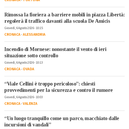
CRONACA
-
TORTONA
Rimossa la fioriera a barriere mobili in piazza Libertà:
regolerà il traffico davanti alla scuola De Amicis
Giovedì, 6 Agosto 2026 - 10:15
CRONACA
-
ALESSANDRIA
Incendio di Mornese: nonostante il vento di ieri
situazione sotto controllo
Giovedì, 6 Agosto 2026 - 10:13
CRONACA
-
OVADA
“Viale Cellini è troppo pericoloso”: chiesti
provvedimenti per la sicurezza e contro il rumore
Giovedì, 6 Agosto 2026 - 10:03
CRONACA
-
VALENZA
“Un luogo tranquillo come un parco, macchiato dalle
incursioni di vandali”