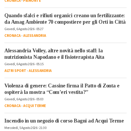
CRONACA
-
PIEMONTE
Quando sfalci e rifiuti organici creano un fertilizzante:
da Amag Ambiente 70 compostiere per gli Orti in Città
Giovedì, 6 Agosto 2026 - 05:27
CRONACA
-
ALESSANDRIA
Alessandria Volley, altre novità nello staff: la
nutrizionista Napodano e il fisioterapista Aita
Giovedì, 6 Agosto 2026 - 05:15
ALTRI SPORT
-
ALESSANDRIA
Violenza di genere: Cassine firma il Patto di Zonta e
ospiterà la mostra “Com’eri vestita?”
Giovedì, 6 Agosto 2026 - 05:03
CRONACA
-
ACQUI TERME
Incendio in un negozio di corso Bagni ad Acqui Terme
Mercoledì, 5 Agosto 2026 - 21:30