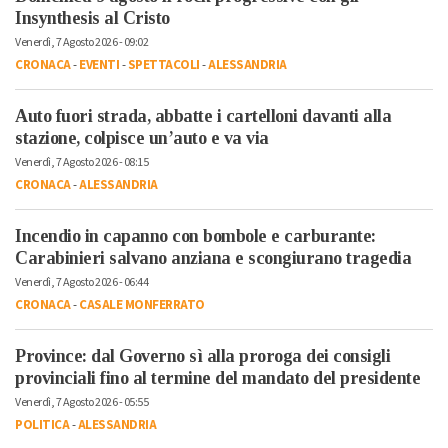
Insynthesis al Cristo
Venerdì, 7 Agosto 2026 - 09:02
CRONACA
-
EVENTI
-
SPETTACOLI
-
ALESSANDRIA
Auto fuori strada, abbatte i cartelloni davanti alla
stazione, colpisce un’auto e va via
Venerdì, 7 Agosto 2026 - 08:15
CRONACA
-
ALESSANDRIA
Incendio in capanno con bombole e carburante:
Carabinieri salvano anziana e scongiurano tragedia
Venerdì, 7 Agosto 2026 - 06:44
CRONACA
-
CASALE MONFERRATO
Province: dal Governo sì alla proroga dei consigli
provinciali fino al termine del mandato del presidente
Venerdì, 7 Agosto 2026 - 05:55
POLITICA
-
ALESSANDRIA