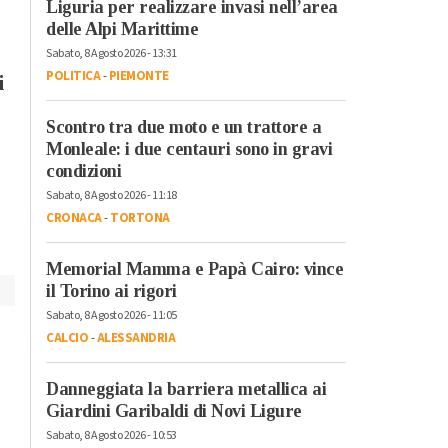
Liguria per realizzare invasi nell’area
Sabato, 25 Luglio 2026 - 17:29
delle Alpi Marittime
Cronaca
-
Alessandria
Sabato, 8 Agosto 2026 - 13:31
Tragico incidente tra
POLITICA
-
PIEMONTE
i
Borgoratto e Oviglio:
Lunedì, 3 Agosto 2026 - 09:20
morto un
Eventi
-
Feste e Sagre
-
Scontro tra due moto e un trattore a
motociclista
Alessandria
Monleale: i due centauri sono in gravi
A Mantovana dal 5 al
condizioni
12 agosto la sagra de
Sabato, 8 Agosto 2026 - 11:18
bollito misto
CRONACA
-
TORTONA
Memorial Mamma e Papà Cairo: vince
il Torino ai rigori
Sabato, 8 Agosto 2026 - 11:05
CALCIO
-
ALESSANDRIA
Danneggiata la barriera metallica ai
Giardini Garibaldi di Novi Ligure
Sabato, 8 Agosto 2026 - 10:53