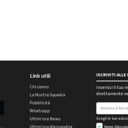
ISCRIVITI ALL
Link utili
Chi siamo
Inserisci il tuo 
direttamente nel
La Nostra Squadra
Pubblicità
Indirizzo email
Whatsapp
Ultim'ora News
Scegli le tue edizio
Ultim'ora Alessandria
News Alessan