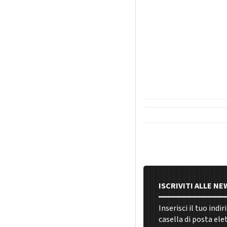
ISCRIVITI ALLE N
Inserisci il tuo indi
casella di posta ele