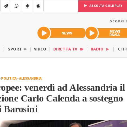
ASCOLTA GOLDPLAY
SCOPRI 
SPORT
VIDEO
DIRETTA TV
RADIO
CIT
-
POLITICA
-
ALESSANDRIA
ropee: venerdì ad Alessandria il
zione Carlo Calenda a sostegno
 Barosini