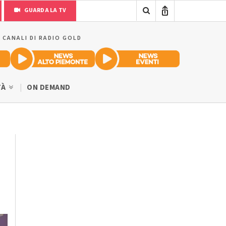
GUARDA LA TV
I CANALI DI RADIO GOLD
TÀ
ON DEMAND