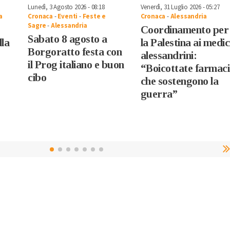
Lunedì, 3 Agosto 2026 - 08:18
Venerdì, 31 Luglio 2026 - 05:27
a
Cronaca
-
Eventi
-
Feste e
Cronaca
-
Alessandria
Sagre
-
Alessandria
Coordinamento per
Sabato 8 agosto a
lla
la Palestina ai medic
Borgoratto festa con
alessandrini:
il Prog italiano e buon
“Boicottate farmaci
cibo
che sostengono la
guerra”