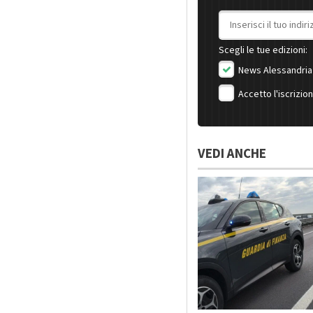
Indirizzo email
Scegli le tue edizioni:
News Alessandria
Accetto l'iscrizio
VEDI ANCHE