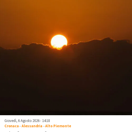
Giovedì, 6 Agosto 2026 - 14:18
Cronaca
-
Alessandria
-
Alto Piemonte