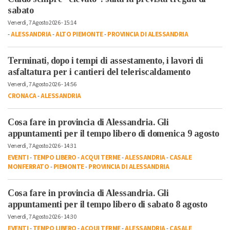
sabato
Venerdì, 7 Agosto 2026 - 15:14
-
ALESSANDRIA
-
ALTO PIEMONTE
-
PROVINCIA DI ALESSANDRIA
Terminati, dopo i tempi di assestamento, i lavori di
asfaltatura per i cantieri del teleriscaldamento
Venerdì, 7 Agosto 2026 - 14:56
CRONACA
-
ALESSANDRIA
Cosa fare in provincia di Alessandria. Gli
appuntamenti per il tempo libero di domenica 9 agosto
Venerdì, 7 Agosto 2026 - 14:31
EVENTI
-
TEMPO LIBERO
-
ACQUI TERME
-
ALESSANDRIA
-
CASALE
MONFERRATO
-
PIEMONTE
-
PROVINCIA DI ALESSANDRIA
Cosa fare in provincia di Alessandria. Gli
appuntamenti per il tempo libero di sabato 8 agosto
Venerdì, 7 Agosto 2026 - 14:30
EVENTI
-
TEMPO LIBERO
-
ACQUI TERME
-
ALESSANDRIA
-
CASALE