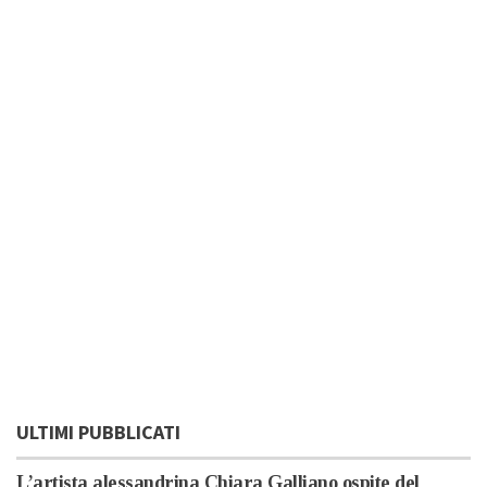
ULTIMI PUBBLICATI
L’artista alessandrina Chiara Galliano ospite del