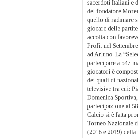
sacerdoti Italiani e d
del fondatore Moreno
quello di radunare sa
giocare delle partit
accolta con favorevo
Profit nel Settembre
ad Arluno. La “Seleç
partecipare a 547 man
giocatori è composta
dei quali di naziona
televisive tra cui: 
Domenica Sportiva, 
partecipazione al 5
Calcio si è fatta pr
Torneo Nazionale del
(2018 e 2019) della