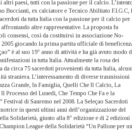
i altri paesi, tutti con la passione per il calcio. L’intent
 Buccianti, ex calciatore e Tecnico Abilitato F.I.G.C, 
cerdoti da tutta Italia con la passione per il calcio per
e affrontando altre rappresentative. La proposta fu
li consensi, così da costituirsi in associazione No-
 2005 giocando la prima partita ufficiale di beneficenz
ao” è al suo 19° anno di attività e ha già avuto modo d
ifestazioni in tutta Italia. Attualmente la rosa dei
 da circa 75 sacerdoti provenienti da tutta Italia, alcun
lità straniera. L’interessamento di diverse trasmissioni
Piazza Grande, In Famiglia, Quelli Che Il Calcio, La
Il Processo del Lunedì, Che Tempo Che Fa e la
8° Festival di Sanremo nel 2008. La Seleçao Sacerdoti
omotrice in questi ultimi anni dell’organizzazione del
la Solidarietà, giunto alla 8° edizione e di 2 edizioni
 Champion League della Solidarietà “Un Pallone per u