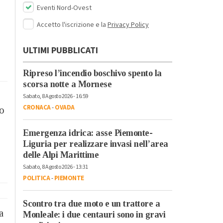
Eventi Nord-Ovest
Accetto l'iscrizione e la
Privacy Policy
ULTIMI PUBBLICATI
Ripreso l’incendio boschivo spento la
scorsa notte a Mornese
Sabato, 8 Agosto 2026 - 16:59
CRONACA
-
OVADA
ro
Emergenza idrica: asse Piemonte-
Liguria per realizzare invasi nell’area
delle Alpi Marittime
Sabato, 8 Agosto 2026 - 13:31
POLITICA
-
PIEMONTE
Scontro tra due moto e un trattore a
a
Monleale: i due centauri sono in gravi