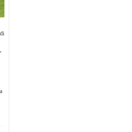
di
,
a