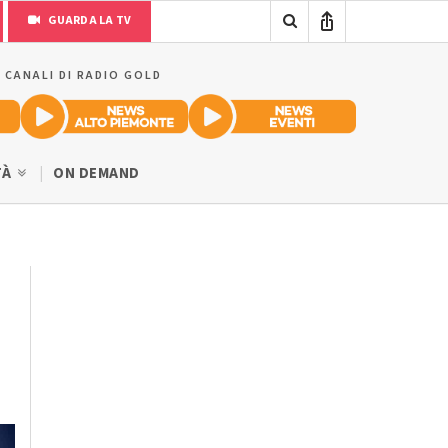
GUARDA LA TV
I CANALI DI RADIO GOLD
TÀ
ON DEMAND