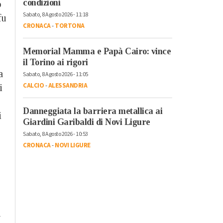
condizioni
o
Sabato, 8 Agosto 2026 - 11:18
fu
CRONACA
-
TORTONA
Memorial Mamma e Papà Cairo: vince
il Torino ai rigori
a
Sabato, 8 Agosto 2026 - 11:05
CALCIO
-
ALESSANDRIA
i
Danneggiata la barriera metallica ai
i
Giardini Garibaldi di Novi Ligure
Sabato, 8 Agosto 2026 - 10:53
CRONACA
-
NOVI LIGURE
n