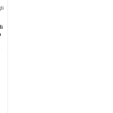
li
dì
a