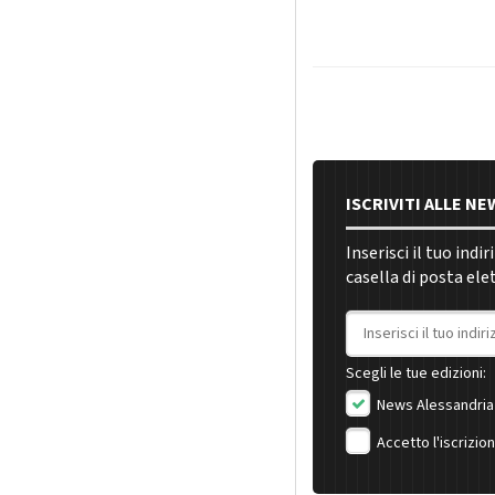
ISCRIVITI ALLE N
Inserisci il tuo indi
casella di posta ele
Indirizzo email
Scegli le tue edizioni:
News Alessandria
Accetto l'iscrizio