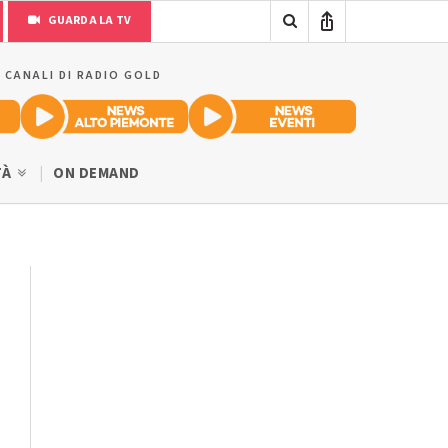
GUARDA LA TV
I CANALI DI RADIO GOLD
TÀ
ON DEMAND