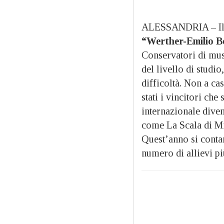
ALESSANDRIA – I
“Werther-Emilio B
Conservatori di musi
del livello di studi
difficoltà. Non a ca
stati i vincitori ch
internazionale dive
come La Scala di Mi
Quest’anno si contano
numero di allievi più