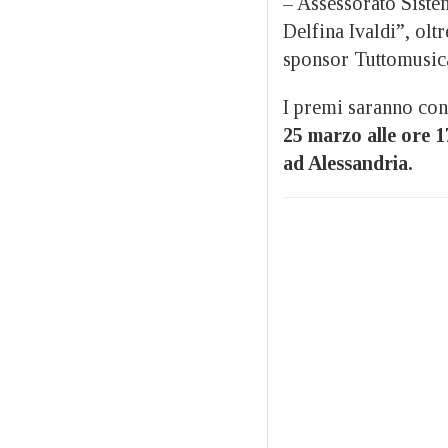
– Assessorato Siste
Delfina Ivaldi”, olt
sponsor Tuttomusica
I premi saranno cons
25 marzo alle ore 
ad Alessandria.