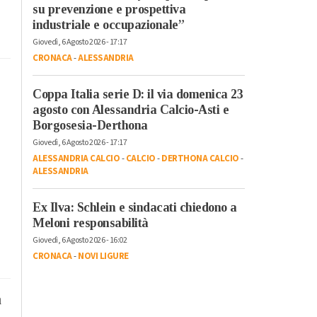
su prevenzione e prospettiva
industriale e occupazionale”
Giovedì, 6 Agosto 2026 - 17:17
CRONACA
-
ALESSANDRIA
Coppa Italia serie D: il via domenica 23
agosto con Alessandria Calcio-Asti e
Borgosesia-Derthona
Giovedì, 6 Agosto 2026 - 17:17
ALESSANDRIA CALCIO
-
CALCIO
-
DERTHONA CALCIO
-
ALESSANDRIA
Ex Ilva: Schlein e sindacati chiedono a
Meloni responsabilità
Giovedì, 6 Agosto 2026 - 16:02
CRONACA
-
NOVI LIGURE
a