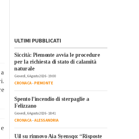
ULTIMI PUBBLICATI
Siccità: Piemonte avvia le procedure
per la richiesta di stato di calamità
naturale
 a
Giovedì, 6 Agosto 2026 - 19:00
i.
CRONACA
-
PIEMONTE
re
Spento l’incendio di sterpaglie a
Felizzano
Giovedì, 6 Agosto 2026 - 18:41
CRONACA
-
ALESSANDRIA
 e
Uil su rinnovo Aia Syensqo: “Risposte