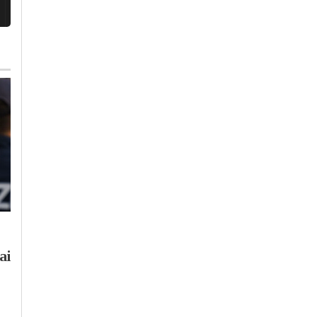
Martedì, 4 Agosto 2026 - 16:22
Mercoledì, 5 Agosto 2026 - 05:26
Cronaca
-
Alessandria
-
Alto
Altri Sport
-
Alessandria
Piemonte
-
Pavia
-
Provincia di
ai
Alessandria Volley: i
Pavia
prima squadra
Due nuovi treni
confermato lo
storici, passaggi
scoutman Marco Du