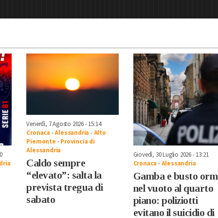
Venerdì, 7 Agosto 2026 - 15:14
Cronaca
-
Alessandria
-
Alto
Piemonte
-
Provincia di
Alessandria
0
Giovedì, 30 Luglio 2026 - 13:21
Caldo sempre
dria
Cronaca
-
Alessandria
“elevato”: salta la
Gamba e busto orm
prevista tregua di
nel vuoto al quarto
sabato
piano: poliziotti
evitano il suicidio di