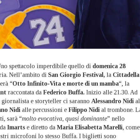
 spettacolo imperdibile quello di
domenica 28
ia. Nell’ambito di
San Giorgio Festival,
la
Cittadella
erà “
Otto Infinito-Vita e morte di un mamba
“, la
nt
raccontata da
Federico Buffa.
Inizio alle 21.30. Ad
e giornalista e storyteller ci saranno
Alessandro Nidi
al
ano Nidi
alle percussioni e
Filippo Nidi
al trombone. L
ti, sarà “
molto evocativa, quasi dominante
” nello
 da
Imarts
e diretto da
Maria Elisabetta Marelli
, come
stri microfoni lo stesso Buffa. I biglietti sono