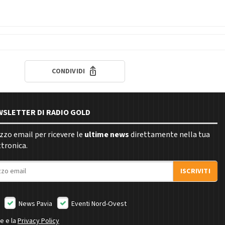
CONDIVIDI
EWSLETTER DI RADIO GOLD
rizzo email per ricevere le
ultime news
direttamente nella tua
ttronica.
ISCRIVITI
News Pavia
Eventi Nord-Ovest
ne e la
Privacy Policy