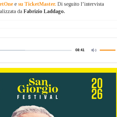
etOne
e
su TicketMaster.
Di seguito l’intervista
ealizzata da
Fabrizio Laddago.
08:41