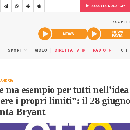
ASCOLTA GOLDPLAY
SCOPRI 
SPORT
VIDEO
DIRETTA TV
RADIO
CIT
SANDRIA
e ma esempio per tutti nell’idea
re i propri limiti”: il 28 giugn
onta Bryant