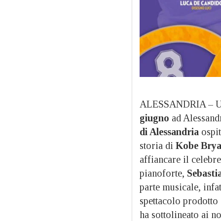
ALESSANDRIA – Uno
giugno
ad Alessandr
di Alessandria
ospit
storia di
Kobe Brya
affiancare il celebr
pianoforte,
Sebasti
parte musicale, infat
spettacolo prodotto
ha sottolineato ai no