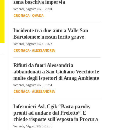
zona boschiva impervia
Venerdì, 7 Agosto 2026 - 20:01
CRONACA
-
OVADA
Incidente tra due auto a Valle San
Bartolomeo: nessun ferito grave
Venerdì, 7 Agosto 2026 - 19:27
CRONACA
-
ALESSANDRIA
Rifiuti da fuori Alessandria
abbandonati a San Giuliano Vecchio: le
multe degli ispettori di Amag Ambiente
Venerdì, 7 Agosto 2026 - 18:51
CRONACA
-
ALESSANDRIA
Infermieri Asl, Cgil: “Basta parole,
pronti ad andare dal Prefetto”. E
chiede risposte sull’esposto in Procura
Venerdì, 7 Agosto 2026 - 18:35