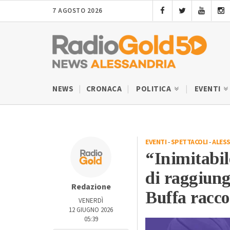
7 AGOSTO 2026
NEWS
CRONACA
POLITICA
EVENTI
EVENTI
-
SPETTACOLI
-
ALES
“Inimitabil
di raggiunge
Redazione
Buffa racc
VENERDÌ
12 GIUGNO 2026
05:39