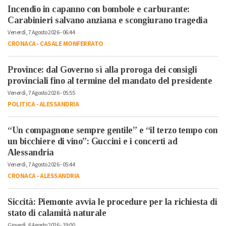
Incendio in capanno con bombole e carburante:
Carabinieri salvano anziana e scongiurano tragedia
Venerdì, 7 Agosto 2026 - 06:44
CRONACA
-
CASALE MONFERRATO
Province: dal Governo sì alla proroga dei consigli
provinciali fino al termine del mandato del presidente
Venerdì, 7 Agosto 2026 - 05:55
POLITICA
-
ALESSANDRIA
“Un compagnone sempre gentile” e “il terzo tempo con
un bicchiere di vino”: Guccini e i concerti ad
Alessandria
Venerdì, 7 Agosto 2026 - 05:44
CRONACA
-
ALESSANDRIA
Siccità: Piemonte avvia le procedure per la richiesta di
stato di calamità naturale
Giovedì, 6 Agosto 2026 - 19:00