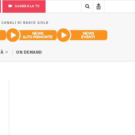
GUARDA LA TV
I CANALI DI RADIO GOLD
TÀ
ON DEMAND