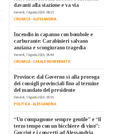
davanti alla stazione e va via
Venerdì, 7 Agosto 2026 - 08:15
CRONACA
-
ALESSANDRIA
Incendio in capanno con bombole e
carburante: Carabinieri salvano
anziana e scongiurano tragedia
Venerdì, 7 Agosto 2026 - 06:44
CRONACA
-
CASALE MONFERRATO
Province: dal Governo sì alla proroga
dei consigli provinciali fino al termine
del mandato del presidente
Venerdì, 7 Agosto 2026 - 05:55
POLITICA
-
ALESSANDRIA
“Un compagnone sempre gentile” e “il
terzo tempo con un bicchiere di vino”:
Guccini e i concerti ad Alessandria