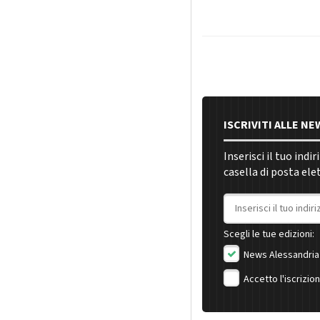
ISCRIVITI ALLE N
Inserisci il tuo indi
casella di posta ele
Indirizzo email
Scegli le tue edizioni:
News Alessandria
Accetto l'iscrizio