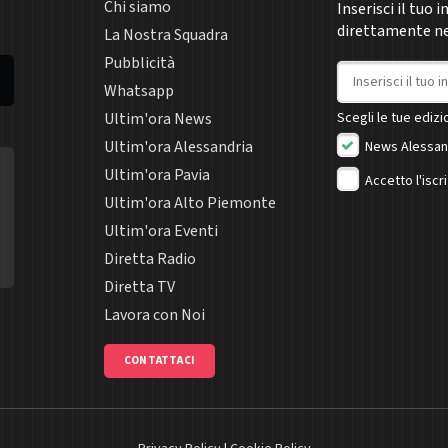
Chi siamo
Inserisci il tuo 
direttamente nel
La Nostra Squadra
Pubblicità
Indirizzo email
Whatsapp
Ultim'ora News
Scegli le tue edizio
Ultim'ora Alessandria
News Alessan
Ultim'ora Pavia
Accetto l'iscr
Ultim'ora Alto Piemonte
Ultim'ora Eventi
Diretta Radio
Diretta TV
Lavora con Noi
CONTATTACI